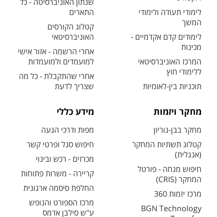
שנתון האוניברסיטה - כל
לימודי תעודה ולימודי
התארים
המשך
קטלוג הקורסים
לימודים קדם אקדמיים -
האוניברסיטאי
מכינות
אחרי הרשמה - אזור אישי
המרכז האוניברסיטאי
למועמדים ולמועמדות
ללימודי חוץ
אחרי שהתקבלת - כל מה
תוכניות בין-לאומיות
שצריך לדעת
מחקר ויזמות
מידע כללי
מחקר בבן-גוריון
מפות ודרכי הגעה
קטלוג תשתיות המחקר
חיפוש סגל ופרטי קשר
(אנגלית)
מכרזים - רכש ובינוי
חיפוש מנחה - פורטל
קריירה - משרות פתוחות
המחקר (CRIS)
החלפת סיסמה ארגונית
מרכז יזמות 360
מרכז הספורט והנופש
BGN Technology
ע"ש סילבן אדמס