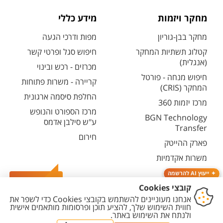
מחקר ויזמות
מידע כללי
מחקר בבן-גוריון
מפות ודרכי הגעה
קטלוג תשתיות המחקר
חיפוש סגל ופרטי קשר
(אנגלית)
מכרזים - רכש ובינוי
חיפוש מנחה - פורטל
קריירה - משרות פתוחות
המחקר (CRIS)
החלפת סיסמה ארגונית
מרכז יזמות 360
מרכז הספורט והנופש
BGN Technology
ע"ש סילבן אדמס
Transfer
חירום
פארק ההייטק
משרות אקדמיות
ייעוץ AI להרשמה
צרו קשר