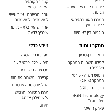
קטלוג הקורסים
לימודים קדם אקדמיים -
האוניברסיטאי
מכינות
אחרי הרשמה - אזור אישי
המרכז האוניברסיטאי
למועמדים ולמועמדות
ללימודי חוץ
אחרי שהתקבלת - כל מה
תוכניות בין-לאומיות
שצריך לדעת
מחקר ויזמות
מידע כללי
מחקר בבן-גוריון
מפות ודרכי הגעה
קטלוג תשתיות המחקר
חיפוש סגל ופרטי קשר
(אנגלית)
מכרזים - רכש ובינוי
חיפוש מנחה - פורטל
קריירה - משרות פתוחות
המחקר (CRIS)
החלפת סיסמה ארגונית
מרכז יזמות 360
מרכז הספורט והנופש
BGN Technology
ע"ש סילבן אדמס
Transfer
חירום
פארק ההייטק