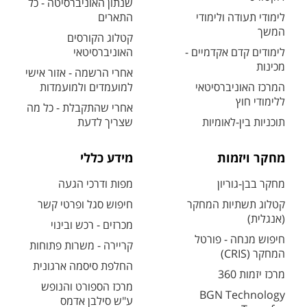
שנתון האוניברסיטה - כל
לימודי תעודה ולימודי
התארים
המשך
קטלוג הקורסים
לימודים קדם אקדמיים -
האוניברסיטאי
מכינות
אחרי הרשמה - אזור אישי
המרכז האוניברסיטאי
למועמדים ולמועמדות
ללימודי חוץ
אחרי שהתקבלת - כל מה
תוכניות בין-לאומיות
שצריך לדעת
מחקר ויזמות
מידע כללי
מחקר בבן-גוריון
מפות ודרכי הגעה
קטלוג תשתיות המחקר
חיפוש סגל ופרטי קשר
(אנגלית)
מכרזים - רכש ובינוי
חיפוש מנחה - פורטל
קריירה - משרות פתוחות
המחקר (CRIS)
החלפת סיסמה ארגונית
מרכז יזמות 360
מרכז הספורט והנופש
BGN Technology
ע"ש סילבן אדמס