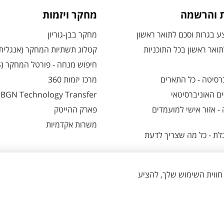
ת והרשמה
מחקר ויזמות
 בגרות וסכם לתואר ראשון
מחקר בבן-גוריון
ואר ראשון בכל התוכניות
קטלוג תשתיות המחקר (אנגלית
חיפוש מנחה - פורטל המחקר (CRIS)
רסיטה - כל התארים
מרכז יזמות 360
ם האוניברסיטאי
BGN Technology Transfer
 אזור אישי למועמדים
פארק ההייטק
משרות אקדמיות
ת - כל מה שצריך לדעת