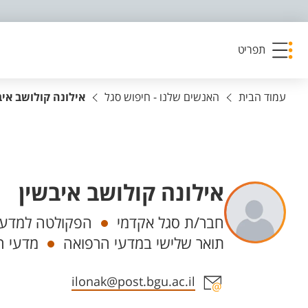
פריט נגישות
תפריט
עמוד הבית
האנשים שלנו - חיפוש סגל
אילונה קולושב איב
אילונה קולושב איבשין
יחידות
חבר/ת סגל אקדמי
הפקולטה למדעי 
תואר שלישי במדעי הרפואה
מדעי ה
אזור צור קשר עם איש הסגל
ilonak@post.bgu.ac.il