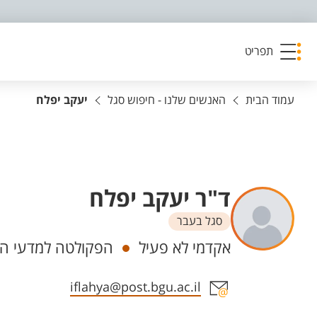
פריט נגישות
תפריט
עמוד הבית
האנשים שלנו - חיפוש סגל
יעקב יפלח
ד"ר יעקב יפלח
סגל בעבר
יחידות
אקדמי לא פעיל
הפקולטה למדעי הה
אזור צור קשר עם איש הסגל
iflahya@post.bgu.ac.il