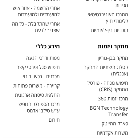
מכינות
אחרי הרשמה - אזור אישי
המרכז האוניברסיטאי
למועמדים ולמועמדות
ללימודי חוץ
אחרי שהתקבלת - כל מה
תוכניות בין-לאומיות
שצריך לדעת
מחקר ויזמות
מידע כללי
מחקר בבן-גוריון
מפות ודרכי הגעה
קטלוג תשתיות המחקר
חיפוש סגל ופרטי קשר
(אנגלית)
מכרזים - רכש ובינוי
חיפוש מנחה - פורטל
קריירה - משרות פתוחות
המחקר (CRIS)
החלפת סיסמה ארגונית
מרכז יזמות 360
מרכז הספורט והנופש
BGN Technology
ע"ש סילבן אדמס
Transfer
חירום
פארק ההייטק
משרות אקדמיות