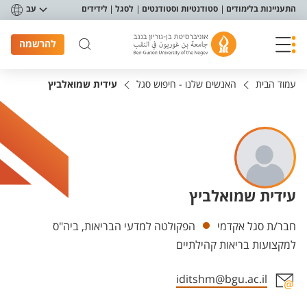
פריט נגישות
התעניינות בלימודים
סטודנטיות וסטודנטים
לסגל
לידידים
עב
להרשמה
עמוד הבית
האנשים שלנו - חיפוש סגל
עידית שמואלביץ
עידית שמואלביץ
יחידות
חבר/ת סגל אקדמי
הפקולטה למדעי הבריאות, ביה"ס
למקצועות בריאות קהילתיים
iditshm@bgu.ac.il
אזור צור קשר עם איש הסגל