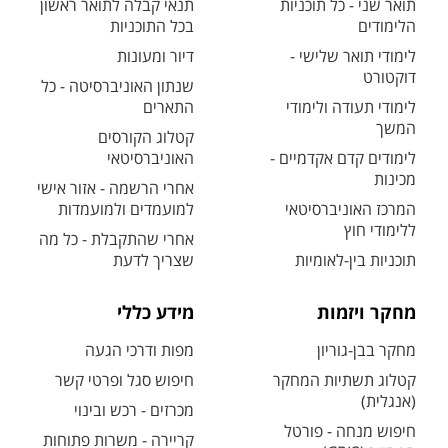
תואר שני - כל תוכניות
תנאי קבלה לתואר ראשון
הלימודים
בכל התוכניות
לימודי תואר שלישי -
דיור ומעונות
דוקטורט
שנתון האוניברסיטה - כל
לימודי תעודה ולימודי
התארים
המשך
קטלוג הקורסים
לימודים קדם אקדמיים -
האוניברסיטאי
מכינות
אחרי הרשמה - אזור אישי
המרכז האוניברסיטאי
למועמדים ולמועמדות
ללימודי חוץ
אחרי שהתקבלת - כל מה
תוכניות בין-לאומיות
שצריך לדעת
מחקר ויזמות
מידע כללי
מחקר בבן-גוריון
מפות ודרכי הגעה
קטלוג תשתיות המחקר
חיפוש סגל ופרטי קשר
(אנגלית)
מכרזים - רכש ובינוי
חיפוש מנחה - פורטל
קריירה - משרות פתוחות