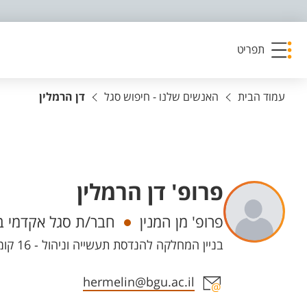
פריט נגישות
תפריט
עמוד הבית
האנשים שלנו - חיפוש סגל
דן הרמלין
פרופ' דן הרמלין
יחידות
פרופ' מן המנין
חבר/ת סגל אקדמי ב
בניין המחלקה להנדסת תעשייה וניהול - 16 קומה 2 חדר 271, קמפוס מרקוס
אזור צור קשר עם איש הסגל
hermelin@bgu.ac.il