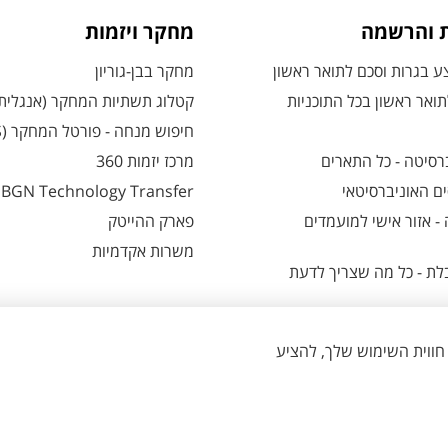
ת והרשמה
מחקר ויזמות
 בגרות וסכם לתואר ראשון
מחקר בבן-גוריון
ואר ראשון בכל התוכניות
קטלוג תשתיות המחקר (אנגלית
חיפוש מנחה - פורטל המחקר (CRIS)
רסיטה - כל התארים
מרכז יזמות 360
ם האוניברסיטאי
BGN Technology Transfer
 אזור אישי למועמדים
פארק ההייטק
משרות אקדמיות
ת - כל מה שצריך לדעת