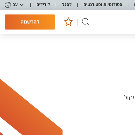
סטודנטיות וסטודנטים
לסגל
לידידים
עב
להרשמה
הול