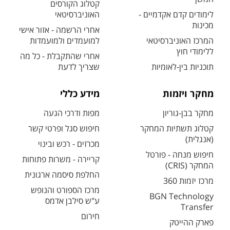
קטלוג הקורסים
לימודים קדם אקדמיים -
האוניברסיטאי
מכינות
אחרי הרשמה - אזור אישי
המרכז האוניברסיטאי
למועמדים ולמועמדות
ללימודי חוץ
אחרי שהתקבלת - כל מה
תוכניות בין-לאומיות
שצריך לדעת
מחקר ויזמות
מידע כללי
מחקר בבן-גוריון
מפות ודרכי הגעה
קטלוג תשתיות המחקר
חיפוש סגל ופרטי קשר
(אנגלית)
מכרזים - רכש ובינוי
חיפוש מנחה - פורטל
קריירה - משרות פתוחות
המחקר (CRIS)
החלפת סיסמה ארגונית
מרכז יזמות 360
מרכז הספורט והנופש
BGN Technology
ע"ש סילבן אדמס
Transfer
חירום
פארק ההייטק