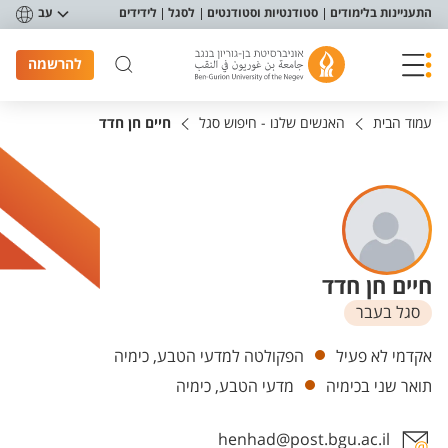
פריט נגישות
התעניינות בלימודים
סטודנטיות וסטודנטים
לסגל
לידידים
עב
להרשמה
עמוד הבית
האנשים שלנו - חיפוש סגל
חיים חן חדד
חיים חן חדד
סגל בעבר
יחידות
אקדמי לא פעיל
הפקולטה למדעי הטבע, כימיה
תואר שני בכימיה
מדעי הטבע, כימיה
henhad@post.bgu.ac.il