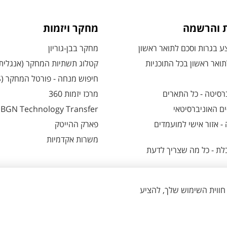
ת והרשמה
מחקר ויזמות
 בגרות וסכם לתואר ראשון
מחקר בבן-גוריון
ואר ראשון בכל התוכניות
קטלוג תשתיות המחקר (אנגלית
חיפוש מנחה - פורטל המחקר (CRIS)
רסיטה - כל התארים
מרכז יזמות 360
ם האוניברסיטאי
BGN Technology Transfer
 אזור אישי למועמדים
פארק ההייטק
משרות אקדמיות
ת - כל מה שצריך לדעת