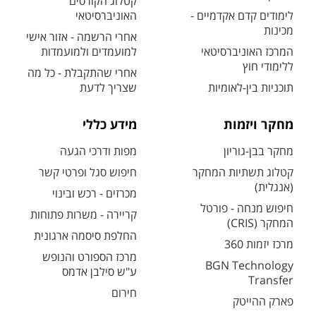
קטלוג הקורסים
לימודים קדם אקדמיים -
האוניברסיטאי
מכינות
אחרי הרשמה - אזור אישי
המרכז האוניברסיטאי
למועמדים ולמועמדות
ללימודי חוץ
אחרי שהתקבלת - כל מה
תוכניות בין-לאומיות
שצריך לדעת
מחקר ויזמות
מידע כללי
מחקר בבן-גוריון
מפות ודרכי הגעה
קטלוג תשתיות המחקר
חיפוש סגל ופרטי קשר
(אנגלית)
מכרזים - רכש ובינוי
חיפוש מנחה - פורטל
קריירה - משרות פתוחות
המחקר (CRIS)
החלפת סיסמה ארגונית
מרכז יזמות 360
מרכז הספורט והנופש
BGN Technology
ע"ש סילבן אדמס
Transfer
חירום
פארק ההייטק