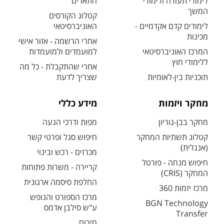
לימודי תעודה ולימודי
התארים
המשך
קטלוג הקורסים
לימודים קדם אקדמיים -
האוניברסיטאי
מכינות
אחרי הרשמה - אזור אישי
המרכז האוניברסיטאי
למועמדים ולמועמדות
ללימודי חוץ
אחרי שהתקבלת - כל מה
תוכניות בין-לאומיות
שצריך לדעת
מחקר ויזמות
מידע כללי
מחקר בבן-גוריון
מפות ודרכי הגעה
קטלוג תשתיות המחקר
חיפוש סגל ופרטי קשר
(אנגלית)
מכרזים - רכש ובינוי
חיפוש מנחה - פורטל
קריירה - משרות פתוחות
המחקר (CRIS)
החלפת סיסמה ארגונית
מרכז יזמות 360
מרכז הספורט והנופש
BGN Technology
ע"ש סילבן אדמס
Transfer
חירום