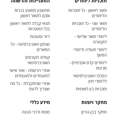
תוכניות לימודים
התעניינות והרשמה
תואר ראשון - כל תוכניות
מחשבון ממוצע בגרות
הלימודים
וסכם לתואר ראשון
תואר שני - כל תוכניות
תנאי קבלה לתואר ראשון
הלימודים
בכל התוכניות
לימודי תואר שלישי -
דיור ומעונות
דוקטורט
שנתון האוניברסיטה - כל
לימודי תעודה ולימודי
התארים
המשך
קטלוג הקורסים
לימודים קדם אקדמיים -
האוניברסיטאי
מכינות
אחרי הרשמה - אזור אישי
המרכז האוניברסיטאי
למועמדים ולמועמדות
ללימודי חוץ
אחרי שהתקבלת - כל מה
תוכניות בין-לאומיות
שצריך לדעת
מחקר ויזמות
מידע כללי
מחקר בבן-גוריון
מפות ודרכי הגעה