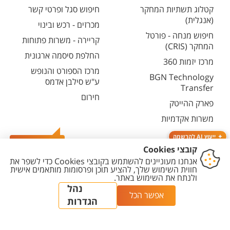
קטלוג תשתיות המחקר
חיפוש סגל ופרטי קשר
(אנגלית)
מכרזים - רכש ובינוי
חיפוש מנחה - פורטל
קריירה - משרות פתוחות
המחקר (CRIS)
החלפת סיסמה ארגונית
מרכז יזמות 360
מרכז הספורט והנופש
BGN Technology
ע"ש סילבן אדמס
Transfer
חירום
פארק ההייטק
משרות אקדמיות
ייעוץ AI להרשמה
צרו קשר
יצירת
הצהרת
מדיניות
מדיניות עריכת
הגדרת
קשר
נגישות
פרטיות
תוכן
עוגיות