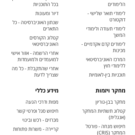
הלימודים
בכל התוכניות
לימודי תואר שלישי -
דיור ומעונות
דוקטורט
שנתון האוניברסיטה - כל
לימודי תעודה ולימודי
התארים
המשך
קטלוג הקורסים
לימודים קדם אקדמיים -
האוניברסיטאי
מכינות
אחרי הרשמה - אזור אישי
המרכז האוניברסיטאי
למועמדים ולמועמדות
ללימודי חוץ
אחרי שהתקבלת - כל מה
תוכניות בין-לאומיות
שצריך לדעת
מחקר ויזמות
מידע כללי
מחקר בבן-גוריון
מפות ודרכי הגעה
קטלוג תשתיות המחקר
חיפוש סגל ופרטי קשר
(אנגלית)
מכרזים - רכש ובינוי
חיפוש מנחה - פורטל
קריירה - משרות פתוחות
המחקר (CRIS)