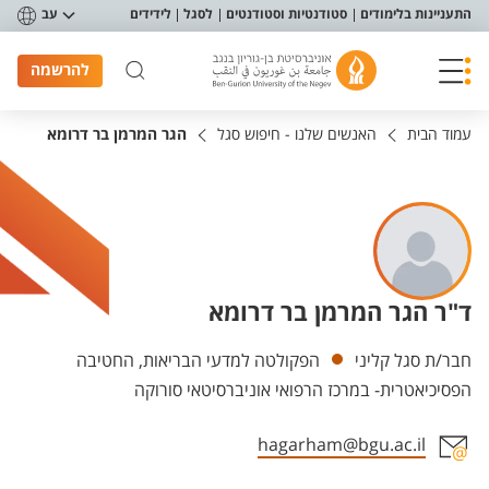
פריט נגישות
התעניינות בלימודים
סטודנטיות וסטודנטים
לסגל
לידידים
עב
להרשמה
עמוד הבית
האנשים שלנו - חיפוש סגל
הגר המרמן בר דרומא
ד"ר הגר המרמן בר דרומא
יחידות
חבר/ת סגל קליני
הפקולטה למדעי הבריאות, החטיבה
הפסיכיאטרית- במרכז הרפואי אוניברסיטאי סורוקה
hagarham@bgu.ac.il
אזור צור קשר עם איש הסגל