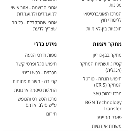
מכינות
אחרי הרשמה - אזור אישי
המרכז האוניברסיטאי
למועמדים ולמועמדות
ללימודי חוץ
אחרי שהתקבלת - כל מה
תוכניות בין-לאומיות
שצריך לדעת
מחקר ויזמות
מידע כללי
מחקר בבן-גוריון
מפות ודרכי הגעה
קטלוג תשתיות המחקר
חיפוש סגל ופרטי קשר
(אנגלית)
מכרזים - רכש ובינוי
חיפוש מנחה - פורטל
קריירה - משרות פתוחות
המחקר (CRIS)
החלפת סיסמה ארגונית
מרכז יזמות 360
מרכז הספורט והנופש
BGN Technology
ע"ש סילבן אדמס
Transfer
חירום
פארק ההייטק
משרות אקדמיות