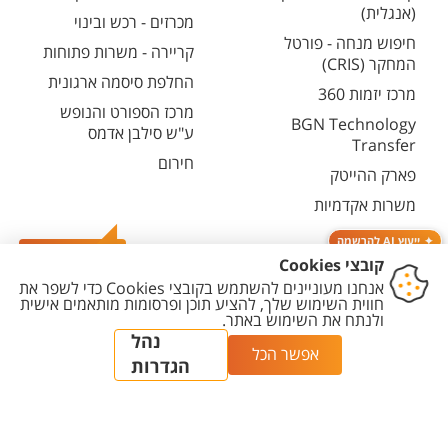
(אנגלית)
מכרזים - רכש ובינוי
חיפוש מנחה - פורטל
קריירה - משרות פתוחות
המחקר (CRIS)
החלפת סיסמה ארגונית
מרכז יזמות 360
מרכז הספורט והנופש
BGN Technology
ע"ש סילבן אדמס
Transfer
חירום
פארק ההייטק
משרות אקדמיות
ייעוץ AI להרשמה
צרו קשר
יצירת
הצהרת
מדיניות
מדיניות עריכת
הגדרת
קשר
נגישות
פרטיות
תוכן
עוגיות