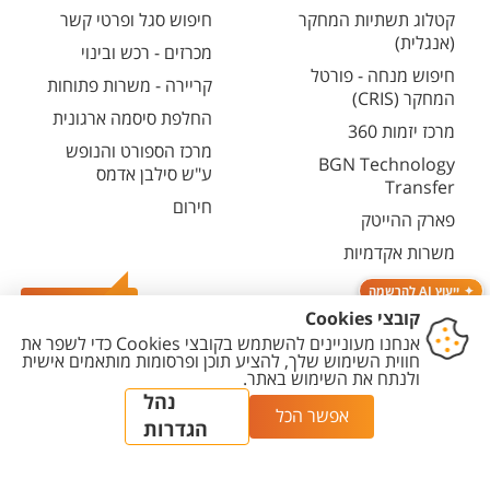
קטלוג תשתיות המחקר
חיפוש סגל ופרטי קשר
(אנגלית)
מכרזים - רכש ובינוי
חיפוש מנחה - פורטל
קריירה - משרות פתוחות
המחקר (CRIS)
החלפת סיסמה ארגונית
מרכז יזמות 360
מרכז הספורט והנופש
BGN Technology
ע"ש סילבן אדמס
Transfer
חירום
פארק ההייטק
משרות אקדמיות
ייעוץ AI להרשמה
צרו קשר
יצירת
הצהרת
מדיניות
מדיניות עריכת
הגדרת
קשר
נגישות
פרטיות
תוכן
עוגיות