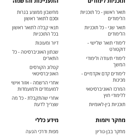
תוכניות לימודים
התעניינות והרשמה
תואר ראשון - כל תוכניות
מחשבון ממוצע בגרות
הלימודים
וסכם לתואר ראשון
תואר שני - כל תוכניות
תנאי קבלה לתואר ראשון
הלימודים
בכל התוכניות
לימודי תואר שלישי -
דיור ומעונות
דוקטורט
שנתון האוניברסיטה - כל
לימודי תעודה ולימודי
התארים
המשך
קטלוג הקורסים
לימודים קדם אקדמיים -
האוניברסיטאי
מכינות
אחרי הרשמה - אזור אישי
המרכז האוניברסיטאי
למועמדים ולמועמדות
ללימודי חוץ
אחרי שהתקבלת - כל מה
תוכניות בין-לאומיות
שצריך לדעת
מחקר ויזמות
מידע כללי
מחקר בבן-גוריון
מפות ודרכי הגעה