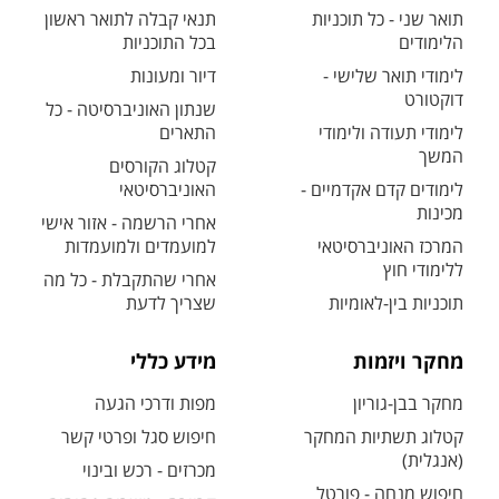
תואר שני - כל תוכניות
תנאי קבלה לתואר ראשון
הלימודים
בכל התוכניות
לימודי תואר שלישי -
דיור ומעונות
דוקטורט
שנתון האוניברסיטה - כל
לימודי תעודה ולימודי
התארים
המשך
קטלוג הקורסים
לימודים קדם אקדמיים -
האוניברסיטאי
מכינות
אחרי הרשמה - אזור אישי
המרכז האוניברסיטאי
למועמדים ולמועמדות
ללימודי חוץ
אחרי שהתקבלת - כל מה
תוכניות בין-לאומיות
שצריך לדעת
מחקר ויזמות
מידע כללי
מחקר בבן-גוריון
מפות ודרכי הגעה
קטלוג תשתיות המחקר
חיפוש סגל ופרטי קשר
(אנגלית)
מכרזים - רכש ובינוי
חיפוש מנחה - פורטל