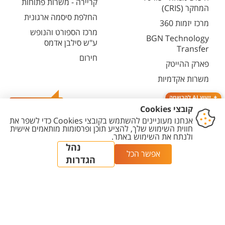
קריירה - משרות פתוחות
המחקר (CRIS)
החלפת סיסמה ארגונית
מרכז יזמות 360
מרכז הספורט והנופש
BGN Technology
ע"ש סילבן אדמס
Transfer
חירום
פארק ההייטק
משרות אקדמיות
ייעוץ AI להרשמה
צרו קשר
יצירת
הצהרת
מדיניות
מדיניות עריכת
הגדרת
קשר
נגישות
פרטיות
תוכן
עוגיות