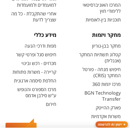
המרכז האוניברסיטאי
למועמדים ולמועמדות
ללימודי חוץ
אחרי שהתקבלת - כל מה
תוכניות בין-לאומיות
שצריך לדעת
מחקר ויזמות
מידע כללי
מחקר בבן-גוריון
מפות ודרכי הגעה
קטלוג תשתיות המחקר
חיפוש סגל ופרטי קשר
(אנגלית)
מכרזים - רכש ובינוי
חיפוש מנחה - פורטל
קריירה - משרות פתוחות
המחקר (CRIS)
החלפת סיסמה ארגונית
מרכז יזמות 360
מרכז הספורט והנופש
BGN Technology
ע"ש סילבן אדמס
Transfer
חירום
פארק ההייטק
משרות אקדמיות
ייעוץ AI להרשמה