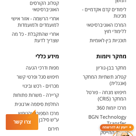
המשך
קטלוג הקורסים
לימודים קדם אקדמיים -
האוניברסיטאי
מכינות
אחרי הרשמה - אזור אישי
המרכז האוניברסיטאי
למועמדים ולמועמדות
ללימודי חוץ
אחרי שהתקבלת - כל מה
תוכניות בין-לאומיות
שצריך לדעת
מחקר ויזמות
מידע כללי
מחקר בבן-גוריון
מפות ודרכי הגעה
קטלוג תשתיות המחקר
חיפוש סגל ופרטי קשר
(אנגלית)
מכרזים - רכש ובינוי
חיפוש מנחה - פורטל
קריירה - משרות פתוחות
המחקר (CRIS)
החלפת סיסמה ארגונית
מרכז יזמות 360
מרכז הספורט והנופש
BGN Technology
ע"ש סילבן אדמס
צרו קשר
Transfer
ייעוץ AI להרשמה
חירום
פארק ההייטק