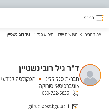
פריט נגישות
תפריט
עמוד הבית
האנשים שלנו - חיפוש סגל
גיל רובינשטיין
ד"ר גיל רובינשטיין
יחידות
חבר/ת סגל קליני
הפקולטה למדעי ה
אוניברסיטאי סורוקה
050-722-5835
אזור צור קשר עם איש הסגל
gilru@post.bgu.ac.il