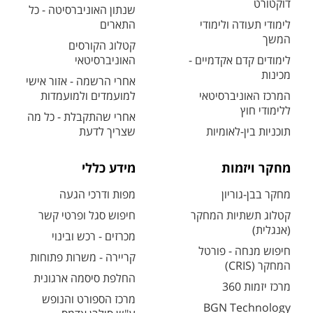
דוקטורט
שנתון האוניברסיטה - כל
לימודי תעודה ולימודי
התארים
המשך
קטלוג הקורסים
לימודים קדם אקדמיים -
האוניברסיטאי
מכינות
אחרי הרשמה - אזור אישי
המרכז האוניברסיטאי
למועמדים ולמועמדות
ללימודי חוץ
אחרי שהתקבלת - כל מה
תוכניות בין-לאומיות
שצריך לדעת
מחקר ויזמות
מידע כללי
מחקר בבן-גוריון
מפות ודרכי הגעה
קטלוג תשתיות המחקר
חיפוש סגל ופרטי קשר
(אנגלית)
מכרזים - רכש ובינוי
חיפוש מנחה - פורטל
קריירה - משרות פתוחות
המחקר (CRIS)
החלפת סיסמה ארגונית
מרכז יזמות 360
מרכז הספורט והנופש
BGN Technology