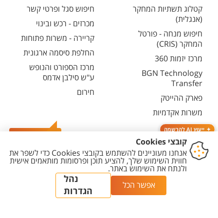
קטלוג תשתיות המחקר
חיפוש סגל ופרטי קשר
(אנגלית)
מכרזים - רכש ובינוי
חיפוש מנחה - פורטל
קריירה - משרות פתוחות
המחקר (CRIS)
החלפת סיסמה ארגונית
מרכז יזמות 360
מרכז הספורט והנופש
BGN Technology
ע"ש סילבן אדמס
Transfer
חירום
פארק ההייטק
משרות אקדמיות
ייעוץ AI להרשמה
צרו קשר
יצירת
הצהרת
מדיניות
מדיניות עריכת
הגדרת
קשר
נגישות
פרטיות
תוכן
עוגיות