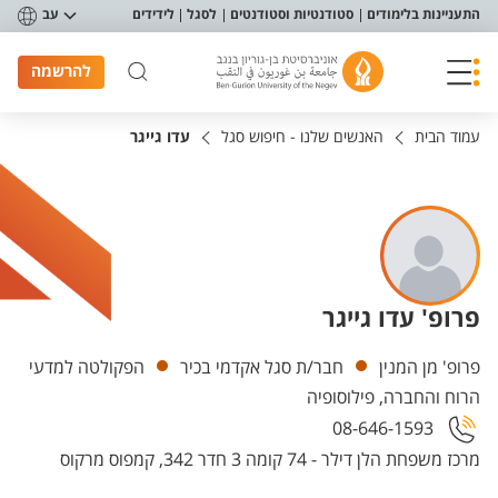
פריט נגישות
התעניינות בלימודים
סטודנטיות וסטודנטים
לסגל
לידידים
עב
להרשמה
עמוד הבית
האנשים שלנו - חיפוש סגל
עדו גייגר
פרופ' עדו גייגר
יחידות
פרופ' מן המנין
חבר/ת סגל אקדמי בכיר
הפקולטה למדעי
הרוח והחברה, פילוסופיה
08-646-1593
מרכז משפחת הלן דילר - 74 קומה 3 חדר 342, קמפוס מרקוס