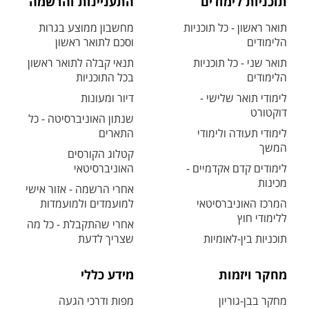
תוכניות לימודים
התעניינות והרשמה
תואר ראשון - כל תוכניות
מחשבון ממוצע בגרות
הלימודים
וסכם לתואר ראשון
תואר שני - כל תוכניות
תנאי קבלה לתואר ראשון
הלימודים
בכל התוכניות
לימודי תואר שלישי -
דיור ומעונות
דוקטורט
שנתון האוניברסיטה - כל
לימודי תעודה ולימודי
התארים
המשך
קטלוג הקורסים
לימודים קדם אקדמיים -
האוניברסיטאי
מכינות
אחרי הרשמה - אזור אישי
המרכז האוניברסיטאי
למועמדים ולמועמדות
ללימודי חוץ
אחרי שהתקבלת - כל מה
תוכניות בין-לאומיות
שצריך לדעת
מחקר ויזמות
מידע כללי
מחקר בבן-גוריון
מפות ודרכי הגעה