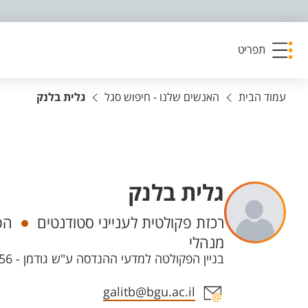
פריט נגישות
תפריט
עמוד הבית
האנשים שלנו - חיפוש סגל
גלית בלנק
גלית בלנק
יחידות
רכזת פקולטית לענייני סטודנטים
הפ
מנהלי
בניין הפקולטה למדעי ההנדסה ע"ש גודמן - 56 חדר 108, קמפוס מרקוס
אזור צור קשר עם איש הסגל
galitb@bgu.ac.il