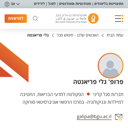
פריט נגישות
התעניינות בלימודים
סטודנטיות וסטודנטים
לסגל
לידידים
עב
להרשמה
עמוד הבית
האנשים שלנו - חיפוש סגל
גלי פריאנטה
פרופ' גלי פריאנטה
יחידות
חבר/ת סגל קליני
הפקולטה למדעי הבריאות, החטיבה
למיילדות וגניקולוגיה- במרכז הרפואי אוניברסיטאי סורוקה
galipa@bgu.ac.il
אזור צור קשר עם איש הסגל