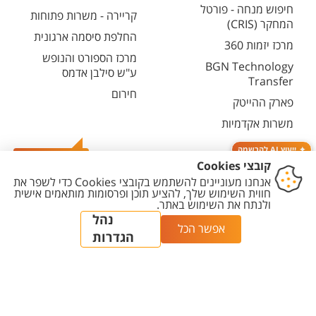
חיפוש מנחה - פורטל
קריירה - משרות פתוחות
המחקר (CRIS)
החלפת סיסמה ארגונית
מרכז יזמות 360
מרכז הספורט והנופש
BGN Technology
ע"ש סילבן אדמס
Transfer
חירום
פארק ההייטק
משרות אקדמיות
ייעוץ AI להרשמה
צרו קשר
יצירת
הצהרת
מדיניות
מדיניות עריכת
הגדרת
קשר
נגישות
פרטיות
תוכן
עוגיות