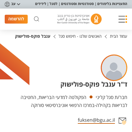
פריט נגישות
התעניינות בלימודים
סטודנטיות וסטודנטים
לסגל
לידידים
עב
להרשמה
עמוד הבית
האנשים שלנו - חיפוש סגל
ענבל פוקס-פולישוק
ד"ר ענבל פוקס-פולישוק
יחידות
חבר/ת סגל קליני
הפקולטה למדעי הבריאות, החטיבה
לבריאות בקהילה-במרכז הרפואי אוניברסיטאי סורוקה
fuksen@bgu.ac.il
אזור צור קשר עם איש הסגל