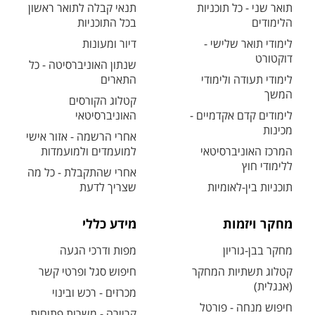
תואר שני - כל תוכניות
תנאי קבלה לתואר ראשון
הלימודים
בכל התוכניות
לימודי תואר שלישי -
דיור ומעונות
דוקטורט
שנתון האוניברסיטה - כל
לימודי תעודה ולימודי
התארים
המשך
קטלוג הקורסים
לימודים קדם אקדמיים -
האוניברסיטאי
מכינות
אחרי הרשמה - אזור אישי
המרכז האוניברסיטאי
למועמדים ולמועמדות
ללימודי חוץ
אחרי שהתקבלת - כל מה
תוכניות בין-לאומיות
שצריך לדעת
מחקר ויזמות
מידע כללי
מחקר בבן-גוריון
מפות ודרכי הגעה
קטלוג תשתיות המחקר
חיפוש סגל ופרטי קשר
(אנגלית)
מכרזים - רכש ובינוי
חיפוש מנחה - פורטל
קריירה - משרות פתוחות