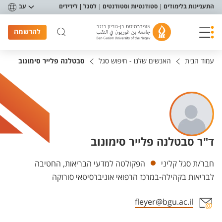
פריט נגישות
התעניינות בלימודים
סטודנטיות וסטודנטים
לסגל
לידידים
עב
להרשמה
עמוד הבית
האנשים שלנו - חיפוש סגל
סבטלנה פלייר סימונוב
ד"ר סבטלנה פלייר סימונוב
יחידות
חבר/ת סגל קליני
הפקולטה למדעי הבריאות, החטיבה
לבריאות בקהילה-במרכז הרפואי אוניברסיטאי סורוקה
fleyer@bgu.ac.il
אזור צור קשר עם איש הסגל