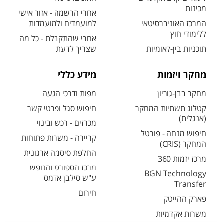
מכינות
אחרי הרשמה - אזור אישי
המרכז האוניברסיטאי
למועמדים ולמועמדות
ללימודי חוץ
אחרי שהתקבלת - כל מה
תוכניות בין-לאומיות
שצריך לדעת
מחקר ויזמות
מידע כללי
מחקר בבן-גוריון
מפות ודרכי הגעה
קטלוג תשתיות המחקר
חיפוש סגל ופרטי קשר
(אנגלית)
מכרזים - רכש ובינוי
חיפוש מנחה - פורטל
קריירה - משרות פתוחות
המחקר (CRIS)
החלפת סיסמה ארגונית
מרכז יזמות 360
מרכז הספורט והנופש
BGN Technology
ע"ש סילבן אדמס
Transfer
חירום
פארק ההייטק
משרות אקדמיות