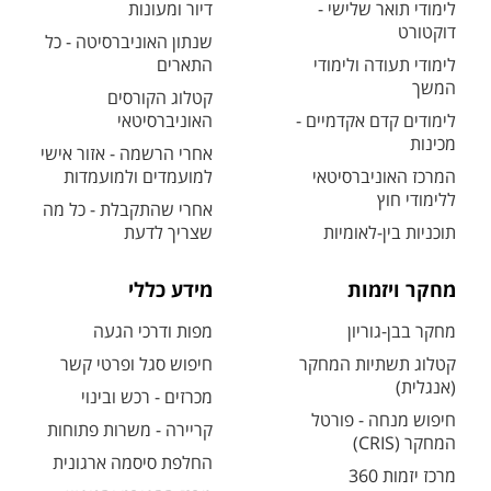
לימודי תואר שלישי -
דיור ומעונות
דוקטורט
שנתון האוניברסיטה - כל
לימודי תעודה ולימודי
התארים
המשך
קטלוג הקורסים
לימודים קדם אקדמיים -
האוניברסיטאי
מכינות
אחרי הרשמה - אזור אישי
המרכז האוניברסיטאי
למועמדים ולמועמדות
ללימודי חוץ
אחרי שהתקבלת - כל מה
תוכניות בין-לאומיות
שצריך לדעת
מחקר ויזמות
מידע כללי
מחקר בבן-גוריון
מפות ודרכי הגעה
קטלוג תשתיות המחקר
חיפוש סגל ופרטי קשר
(אנגלית)
מכרזים - רכש ובינוי
חיפוש מנחה - פורטל
קריירה - משרות פתוחות
המחקר (CRIS)
החלפת סיסמה ארגונית
מרכז יזמות 360