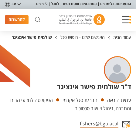
פריט נגישות
התעניינות בלימודים
סטודנטיות וסטודנטים
לסגל
לידידים
עב
להרשמה
עמוד הבית
האנשים שלנו - חיפוש סגל
שולמית פישר אינציגר
ד"ר שולמית פישר אינציגר
יחידות
עמית הוראה
חבר/ת סגל אקדמי
הפקולטה למדעי הרוח
והחברה, ניהול ויישוב סכסוכים
fishers@bgu.ac.il
אזור צור קשר עם איש הסגל