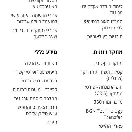
קטלוג הקורסים
לימודים קדם אקדמיים -
האוניברסיטאי
מכינות
אחרי הרשמה - אזור אישי
המרכז האוניברסיטאי
למועמדים ולמועמדות
ללימודי חוץ
אחרי שהתקבלת - כל מה
תוכניות בין-לאומיות
שצריך לדעת
מחקר ויזמות
מידע כללי
מחקר בבן-גוריון
מפות ודרכי הגעה
קטלוג תשתיות המחקר
חיפוש סגל ופרטי קשר
(אנגלית)
מכרזים - רכש ובינוי
חיפוש מנחה - פורטל
קריירה - משרות פתוחות
המחקר (CRIS)
החלפת סיסמה ארגונית
מרכז יזמות 360
מרכז הספורט והנופש
BGN Technology
ע"ש סילבן אדמס
Transfer
חירום
פארק ההייטק