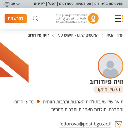
פריט נגישות
התעניינות בלימודים
סטודנטיות וסטודנטים
לסגל
לידידים
עב
להרשמה
עמוד הבית
האנשים שלנו - חיפוש סגל
זויה פיודורוב
זויה פיודורוב
תלמיד מחקר
יחידות
תואר שלישי בתולדות האמנות ותרבות חזותית
מדעי הרוח
והחברה, תולדות האמנות ותרבות חזותית
fedorova@post.bgu.ac.il