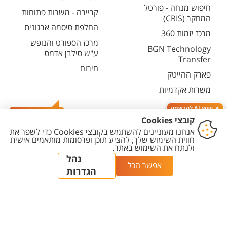
חיפוש מנחה - פורטל
קריירה - משרות פתוחות
המחקר (CRIS)
החלפת סיסמה ארגונית
מרכז יזמות 360
מרכז הספורט והנופש
BGN Technology
ע"ש סילבן אדמס
Transfer
חירום
פארק ההייטק
משרות אקדמיות
ייעוץ AI להרשמה
צרו קשר
יצירת
הצהרת
מדיניות
מדיניות עריכת
הגדרת
קשר
נגישות
פרטיות
תוכן
עוגיות