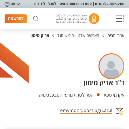
פריט נגישות
התעניינות בלימודים
סטודנטיות וסטודנטים
לסגל
לידידים
עב
להרשמה
עמוד הבית
האנשים שלנו - חיפוש סגל
אריק מימון
ד"ר אריק מימון
יחידות
אקדמי פעיל
הפקולטה למדעי הטבע, כימיה
emymon@post.bgu.ac.il
אזור צור קשר עם איש הסגל