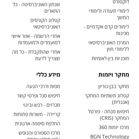
דוקטורט
שנתון האוניברסיטה - כל
לימודי תעודה ולימודי
התארים
המשך
קטלוג הקורסים
לימודים קדם אקדמיים -
האוניברסיטאי
מכינות
אחרי הרשמה - אזור אישי
המרכז האוניברסיטאי
למועמדים ולמועמדות
ללימודי חוץ
אחרי שהתקבלת - כל מה
תוכניות בין-לאומיות
שצריך לדעת
מחקר ויזמות
מידע כללי
מחקר בבן-גוריון
מפות ודרכי הגעה
קטלוג תשתיות המחקר
חיפוש סגל ופרטי קשר
(אנגלית)
מכרזים - רכש ובינוי
חיפוש מנחה - פורטל
קריירה - משרות פתוחות
המחקר (CRIS)
החלפת סיסמה ארגונית
מרכז יזמות 360
מרכז הספורט והנופש
BGN Technology