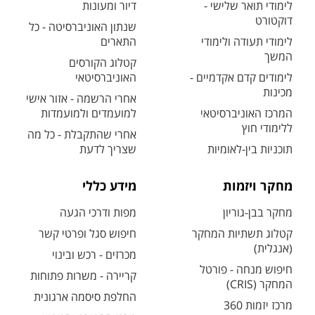
לימודי תואר שלישי -
דיור ומעונות
דוקטורט
שנתון האוניברסיטה - כל
לימודי תעודה ולימודי
התארים
המשך
קטלוג הקורסים
לימודים קדם אקדמיים -
האוניברסיטאי
מכינות
אחרי הרשמה - אזור אישי
המרכז האוניברסיטאי
למועמדים ולמועמדות
ללימודי חוץ
אחרי שהתקבלת - כל מה
תוכניות בין-לאומיות
שצריך לדעת
מחקר ויזמות
מידע כללי
מחקר בבן-גוריון
מפות ודרכי הגעה
קטלוג תשתיות המחקר
חיפוש סגל ופרטי קשר
(אנגלית)
מכרזים - רכש ובינוי
חיפוש מנחה - פורטל
קריירה - משרות פתוחות
המחקר (CRIS)
החלפת סיסמה ארגונית
מרכז יזמות 360