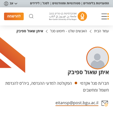
פריט נגישות
התעניינות בלימודים
סטודנטיות וסטודנטים
לסגל
לידידים
עב
להרשמה
עמוד הבית
האנשים שלנו - חיפוש סגל
איתן שאול ספיבק
איתן שאול ספיבק
יחידות
חבר/ת סגל אקדמי
הפקולטה למדעי ההנדסה, ביה"ס להנדסת
חשמל ומחשבים
eitansp@post.bgu.ac.il
אזור צור קשר עם איש הסגל