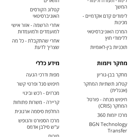
לימודי תעודה ולימודי
התארים
המשך
קטלוג הקורסים
לימודים קדם אקדמיים -
האוניברסיטאי
מכינות
אחרי הרשמה - אזור אישי
המרכז האוניברסיטאי
למועמדים ולמועמדות
ללימודי חוץ
אחרי שהתקבלת - כל מה
תוכניות בין-לאומיות
שצריך לדעת
מחקר ויזמות
מידע כללי
מחקר בבן-גוריון
מפות ודרכי הגעה
קטלוג תשתיות המחקר
חיפוש סגל ופרטי קשר
(אנגלית)
מכרזים - רכש ובינוי
חיפוש מנחה - פורטל
קריירה - משרות פתוחות
המחקר (CRIS)
החלפת סיסמה ארגונית
מרכז יזמות 360
מרכז הספורט והנופש
BGN Technology
ע"ש סילבן אדמס
Transfer
חירום