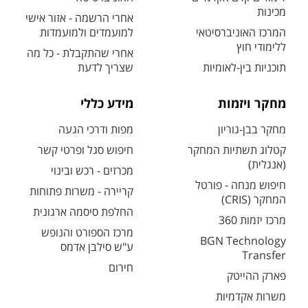
מכינות
אחרי הרשמה - אזור אישי
המרכז האוניברסיטאי
למועמדים ולמועמדות
ללימודי חוץ
אחרי שהתקבלת - כל מה
תוכניות בין-לאומיות
שצריך לדעת
מחקר ויזמות
מידע כללי
מחקר בבן-גוריון
מפות ודרכי הגעה
קטלוג תשתיות המחקר
חיפוש סגל ופרטי קשר
(אנגלית)
מכרזים - רכש ובינוי
חיפוש מנחה - פורטל
קריירה - משרות פתוחות
המחקר (CRIS)
החלפת סיסמה ארגונית
מרכז יזמות 360
מרכז הספורט והנופש
BGN Technology
ע"ש סילבן אדמס
Transfer
חירום
פארק ההייטק
משרות אקדמיות