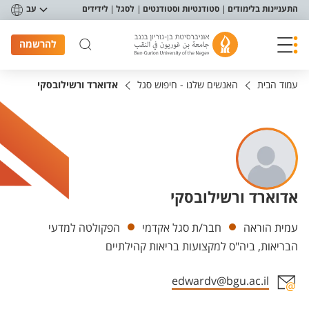
פריט נגישות
התעניינות בלימודים
סטודנטיות וסטודנטים
לסגל
לידידים
עב
להרשמה
עמוד הבית
האנשים שלנו - חיפוש סגל
אדוארד ורשילובסקי
אדוארד ורשילובסקי
יחידות
עמית הוראה
חבר/ת סגל אקדמי
הפקולטה למדעי
הבריאות, ביה"ס למקצועות בריאות קהילתיים
edwardv@bgu.ac.il
אזור צור קשר עם איש הסגל