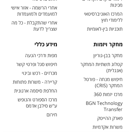
מכינות
אחרי הרשמה - אזור אישי
המרכז האוניברסיטאי
למועמדים ולמועמדות
ללימודי חוץ
אחרי שהתקבלת - כל מה
תוכניות בין-לאומיות
שצריך לדעת
מחקר ויזמות
מידע כללי
מחקר בבן-גוריון
מפות ודרכי הגעה
קטלוג תשתיות המחקר
חיפוש סגל ופרטי קשר
(אנגלית)
מכרזים - רכש ובינוי
חיפוש מנחה - פורטל
קריירה - משרות פתוחות
המחקר (CRIS)
החלפת סיסמה ארגונית
מרכז יזמות 360
מרכז הספורט והנופש
BGN Technology
ע"ש סילבן אדמס
Transfer
חירום
פארק ההייטק
משרות אקדמיות