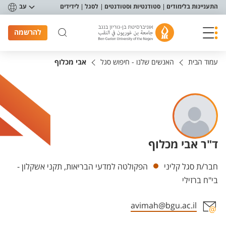
פריט נגישות
התעניינות בלימודים
סטודנטיות וסטודנטים
לסגל
לידידים
עב
להרשמה
עמוד הבית
האנשים שלנו - חיפוש סגל
אבי מכלוף
ד"ר אבי מכלוף
יחידות
חבר/ת סגל קליני
הפקולטה למדעי הבריאות, תקני אשקלון -
בי"ח ברזילי
avimah@bgu.ac.il
אזור צור קשר עם איש הסגל