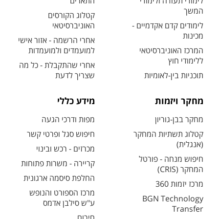
לימודי תעודה ולימודי
התארים
המשך
קטלוג הקורסים
לימודים קדם אקדמיים -
האוניברסיטאי
מכינות
אחרי הרשמה - אזור אישי
המרכז האוניברסיטאי
למועמדים ולמועמדות
ללימודי חוץ
אחרי שהתקבלת - כל מה
תוכניות בין-לאומיות
שצריך לדעת
מחקר ויזמות
מידע כללי
מחקר בבן-גוריון
מפות ודרכי הגעה
קטלוג תשתיות המחקר
חיפוש סגל ופרטי קשר
(אנגלית)
מכרזים - רכש ובינוי
חיפוש מנחה - פורטל
קריירה - משרות פתוחות
המחקר (CRIS)
החלפת סיסמה ארגונית
מרכז יזמות 360
מרכז הספורט והנופש
BGN Technology
ע"ש סילבן אדמס
Transfer
חירום