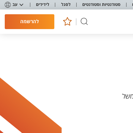
סטודנטיות וסטודנטים
לסגל
לידידים
עב
להרשמה
משל