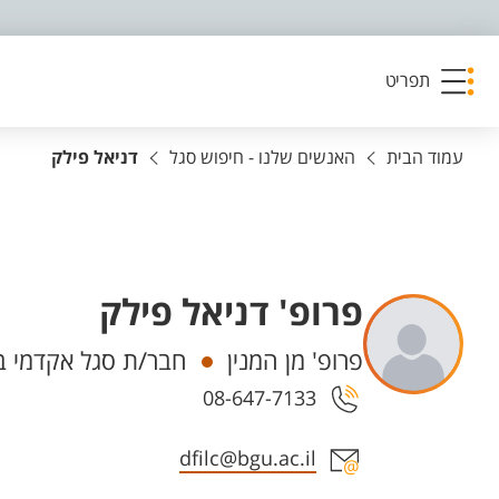
פריט נגישות
תפריט
עמוד הבית
האנשים שלנו - חיפוש סגל
דניאל פילק
פרופ' דניאל פילק
יחידות
פרופ' מן המנין
חבר/ת סגל אקדמי ב
08-647-7133
אזור צור קשר עם איש הסגל
dfilc@bgu.ac.il