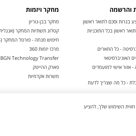
ת והרשמה
מחקר ויזמות
 בגרות וסכם לתואר ראשון
מחקר בבן-גוריון
ואר ראשון בכל התוכניות
קטלוג תשתיות המחקר (אנגלית
חיפוש מנחה - פורטל המחקר (CRIS)
רסיטה - כל התארים
מרכז יזמות 360
ם האוניברסיטאי
BGN Technology Transfer
 אזור אישי למועמדים
פארק ההייטק
משרות אקדמיות
ת - כל מה שצריך לדעת