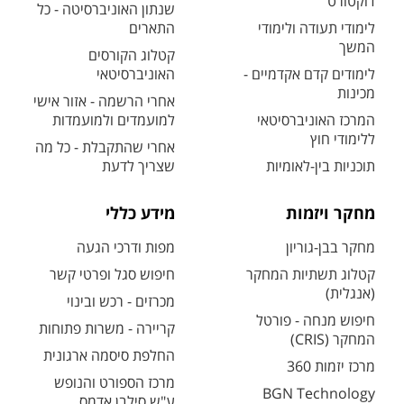
דוקטורט
שנתון האוניברסיטה - כל
לימודי תעודה ולימודי
התארים
המשך
קטלוג הקורסים
לימודים קדם אקדמיים -
האוניברסיטאי
מכינות
אחרי הרשמה - אזור אישי
המרכז האוניברסיטאי
למועמדים ולמועמדות
ללימודי חוץ
אחרי שהתקבלת - כל מה
תוכניות בין-לאומיות
שצריך לדעת
מחקר ויזמות
מידע כללי
מחקר בבן-גוריון
מפות ודרכי הגעה
קטלוג תשתיות המחקר
חיפוש סגל ופרטי קשר
(אנגלית)
מכרזים - רכש ובינוי
חיפוש מנחה - פורטל
קריירה - משרות פתוחות
המחקר (CRIS)
החלפת סיסמה ארגונית
מרכז יזמות 360
מרכז הספורט והנופש
BGN Technology
ע"ש סילבן אדמס