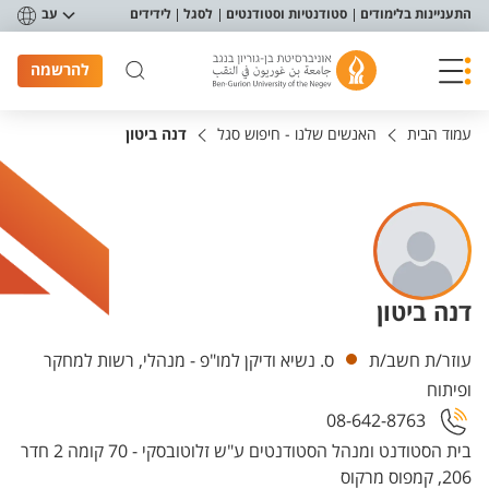
פריט נגישות
התעניינות בלימודים
סטודנטיות וסטודנטים
לסגל
לידידים
עב
להרשמה
עמוד הבית
האנשים שלנו - חיפוש סגל
דנה ביטון
דנה ביטון
יחידות
עוזר/ת חשב/ת
ס. נשיא ודיקן למו"פ - מנהלי, רשות למחקר
ופיתוח
08-642-8763
בית הסטודנט ומנהל הסטודנטים ע"ש זלוטובסקי - 70 קומה 2 חדר
206, קמפוס מרקוס