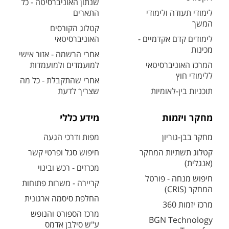
שנתון האוניברסיטה - כל
לימודי תעודה ולימודי
התארים
המשך
קטלוג הקורסים
לימודים קדם אקדמיים -
האוניברסיטאי
מכינות
אחרי הרשמה - אזור אישי
המרכז האוניברסיטאי
למועמדים ולמועמדות
ללימודי חוץ
אחרי שהתקבלת - כל מה
תוכניות בין-לאומיות
שצריך לדעת
מחקר ויזמות
מידע כללי
מחקר בבן-גוריון
מפות ודרכי הגעה
קטלוג תשתיות המחקר
חיפוש סגל ופרטי קשר
(אנגלית)
מכרזים - רכש ובינוי
חיפוש מנחה - פורטל
קריירה - משרות פתוחות
המחקר (CRIS)
החלפת סיסמה ארגונית
מרכז יזמות 360
מרכז הספורט והנופש
BGN Technology
ע"ש סילבן אדמס