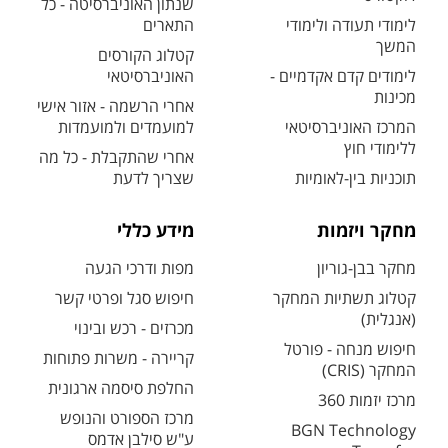
שנתון האוניברסיטה - כל
לימודי תעודה ולימודי
התארים
המשך
קטלוג הקורסים
לימודים קדם אקדמיים -
האוניברסיטאי
מכינות
אחרי הרשמה - אזור אישי
המרכז האוניברסיטאי
למועמדים ולמועמדות
ללימודי חוץ
אחרי שהתקבלת - כל מה
תוכניות בין-לאומיות
שצריך לדעת
מחקר ויזמות
מידע כללי
מחקר בבן-גוריון
מפות ודרכי הגעה
קטלוג תשתיות המחקר
חיפוש סגל ופרטי קשר
(אנגלית)
מכרזים - רכש ובינוי
חיפוש מנחה - פורטל
קריירה - משרות פתוחות
המחקר (CRIS)
החלפת סיסמה ארגונית
מרכז יזמות 360
מרכז הספורט והנופש
BGN Technology
ע"ש סילבן אדמס