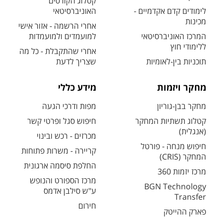
קטלוג הקורסים
לימודים קדם אקדמיים -
האוניברסיטאי
מכינות
אחרי הרשמה - אזור אישי
המרכז האוניברסיטאי
למועמדים ולמועמדות
ללימודי חוץ
אחרי שהתקבלת - כל מה
תוכניות בין-לאומיות
שצריך לדעת
מחקר ויזמות
מידע כללי
מחקר בבן-גוריון
מפות ודרכי הגעה
קטלוג תשתיות המחקר
חיפוש סגל ופרטי קשר
(אנגלית)
מכרזים - רכש ובינוי
חיפוש מנחה - פורטל
קריירה - משרות פתוחות
המחקר (CRIS)
החלפת סיסמה ארגונית
מרכז יזמות 360
מרכז הספורט והנופש
BGN Technology
ע"ש סילבן אדמס
Transfer
חירום
פארק ההייטק