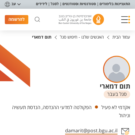
פריט נגישות
התעניינות בלימודים
סטודנטיות וסטודנטים
לסגל
לידידים
עב
להרשמה
עמוד הבית
האנשים שלנו - חיפוש סגל
תום דמארי
תום דמארי
סגל בעבר
יחידות
אקדמי לא פעיל
הפקולטה למדעי ההנדסה, הנדסת תעשיה
וניהול
damarit@post.bgu.ac.il