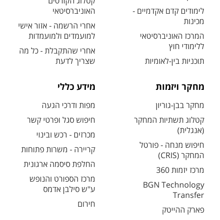
קטלוג הקורסים
לימודים קדם אקדמיים -
האוניברסיטאי
מכינות
אחרי הרשמה - אזור אישי
המרכז האוניברסיטאי
למועמדים ולמועמדות
ללימודי חוץ
אחרי שהתקבלת - כל מה
תוכניות בין-לאומיות
שצריך לדעת
מחקר ויזמות
מידע כללי
מחקר בבן-גוריון
מפות ודרכי הגעה
קטלוג תשתיות המחקר
חיפוש סגל ופרטי קשר
(אנגלית)
מכרזים - רכש ובינוי
חיפוש מנחה - פורטל
קריירה - משרות פתוחות
המחקר (CRIS)
החלפת סיסמה ארגונית
מרכז יזמות 360
מרכז הספורט והנופש
BGN Technology
ע"ש סילבן אדמס
Transfer
חירום
פארק ההייטק