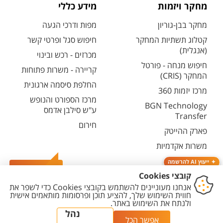
מחקר ויזמות
מידע כללי
מחקר בבן-גוריון
מפות ודרכי הגעה
קטלוג תשתיות המחקר
חיפוש סגל ופרטי קשר
(אנגלית)
מכרזים - רכש ובינוי
חיפוש מנחה - פורטל
קריירה - משרות פתוחות
המחקר (CRIS)
החלפת סיסמה ארגונית
מרכז יזמות 360
מרכז הספורט והנופש
BGN Technology
ע"ש סילבן אדמס
Transfer
חירום
פארק ההייטק
משרות אקדמיות
ייעוץ AI להרשמה
צרו קשר
יצירת
הצהרת
מדיניות
מדיניות עריכת
הגדרת