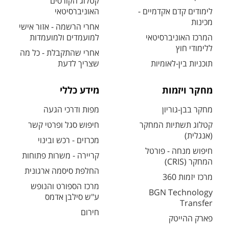
קטלוג הקורסים
לימודים קדם אקדמיים -
האוניברסיטאי
מכינות
אחרי הרשמה - אזור אישי
המרכז האוניברסיטאי
למועמדים ולמועמדות
ללימודי חוץ
אחרי שהתקבלת - כל מה
תוכניות בין-לאומיות
שצריך לדעת
מחקר ויזמות
מידע כללי
מחקר בבן-גוריון
מפות ודרכי הגעה
קטלוג תשתיות המחקר
חיפוש סגל ופרטי קשר
(אנגלית)
מכרזים - רכש ובינוי
חיפוש מנחה - פורטל
קריירה - משרות פתוחות
המחקר (CRIS)
החלפת סיסמה ארגונית
מרכז יזמות 360
מרכז הספורט והנופש
BGN Technology
ע"ש סילבן אדמס
Transfer
חירום
פארק ההייטק