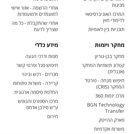
מכינות
אחרי הרשמה - אזור אישי
המרכז האוניברסיטאי
למועמדים ולמועמדות
ללימודי חוץ
אחרי שהתקבלת - כל מה
תוכניות בין-לאומיות
שצריך לדעת
מחקר ויזמות
מידע כללי
מחקר בבן-גוריון
מפות ודרכי הגעה
קטלוג תשתיות המחקר
חיפוש סגל ופרטי קשר
(אנגלית)
מכרזים - רכש ובינוי
חיפוש מנחה - פורטל
קריירה - משרות פתוחות
המחקר (CRIS)
החלפת סיסמה ארגונית
מרכז יזמות 360
מרכז הספורט והנופש
BGN Technology
ע"ש סילבן אדמס
Transfer
חירום
פארק ההייטק
משרות אקדמיות