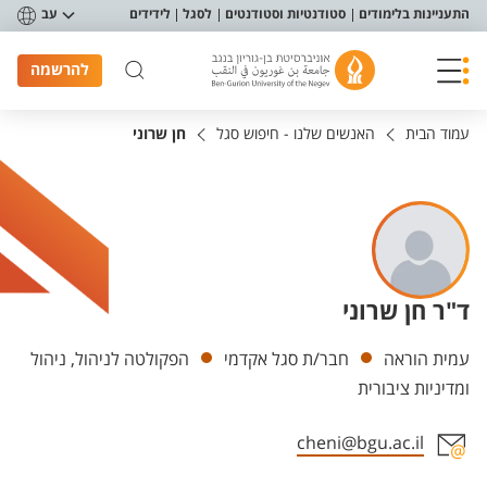
פריט נגישות
התעניינות בלימודים
סטודנטיות וסטודנטים
לסגל
לידידים
עב
להרשמה
עמוד הבית
האנשים שלנו - חיפוש סגל
חן שרוני
ד"ר חן שרוני
יחידות
עמית הוראה
חבר/ת סגל אקדמי
הפקולטה לניהול, ניהול
ומדיניות ציבורית
cheni@bgu.ac.il
אזור צור קשר עם איש הסגל