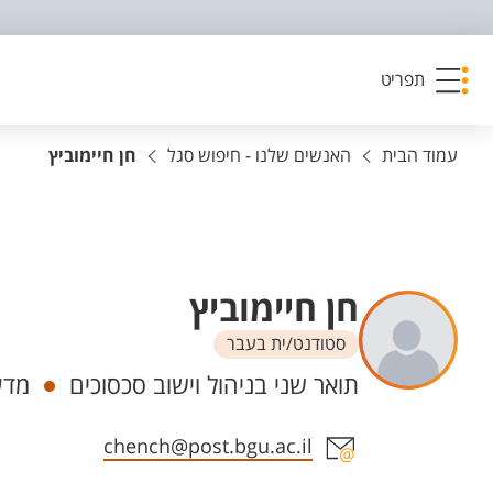
פריט נגישות
תפריט
עמוד הבית
האנשים שלנו - חיפוש סגל
חן חיימוביץ
חן חיימוביץ
סטודנט/ית בעבר
יחידות
תואר שני בניהול וישוב סכסוכים
מדע
אזור צור קשר עם איש הסגל
chench@post.bgu.ac.il