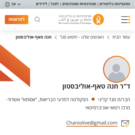
פריט נגישות
התעניינות בלימודים
סטודנטיות וסטודנטים
לסגל
לידידים
עב
להרשמה
עמוד הבית
האנשים שלנו - חיפוש סגל
חנה טאף-אוליבסטון
ד"ר חנה טאף-אוליבסטון
יחידות
חבר/ת סגל קליני
הפקולטה למדעי הבריאות, "אסותא" אשדוד-
מרכז רפואי אוניברסיטאי
Chaniolive@gmail.com
אזור צור קשר עם איש הסגל