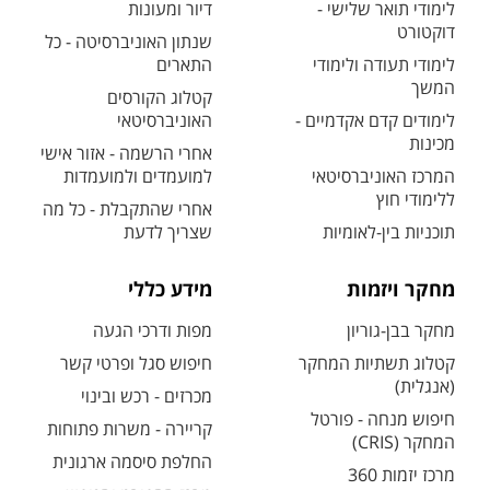
לימודי תואר שלישי -
דיור ומעונות
דוקטורט
שנתון האוניברסיטה - כל
לימודי תעודה ולימודי
התארים
המשך
קטלוג הקורסים
לימודים קדם אקדמיים -
האוניברסיטאי
מכינות
אחרי הרשמה - אזור אישי
המרכז האוניברסיטאי
למועמדים ולמועמדות
ללימודי חוץ
אחרי שהתקבלת - כל מה
תוכניות בין-לאומיות
שצריך לדעת
מחקר ויזמות
מידע כללי
מחקר בבן-גוריון
מפות ודרכי הגעה
קטלוג תשתיות המחקר
חיפוש סגל ופרטי קשר
(אנגלית)
מכרזים - רכש ובינוי
חיפוש מנחה - פורטל
קריירה - משרות פתוחות
המחקר (CRIS)
החלפת סיסמה ארגונית
מרכז יזמות 360