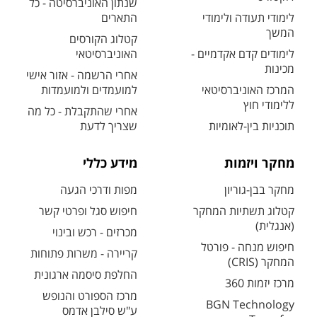
שנתון האוניברסיטה - כל
לימודי תעודה ולימודי
התארים
המשך
קטלוג הקורסים
לימודים קדם אקדמיים -
האוניברסיטאי
מכינות
אחרי הרשמה - אזור אישי
המרכז האוניברסיטאי
למועמדים ולמועמדות
ללימודי חוץ
אחרי שהתקבלת - כל מה
תוכניות בין-לאומיות
שצריך לדעת
מחקר ויזמות
מידע כללי
מחקר בבן-גוריון
מפות ודרכי הגעה
קטלוג תשתיות המחקר
חיפוש סגל ופרטי קשר
(אנגלית)
מכרזים - רכש ובינוי
חיפוש מנחה - פורטל
קריירה - משרות פתוחות
המחקר (CRIS)
החלפת סיסמה ארגונית
מרכז יזמות 360
מרכז הספורט והנופש
BGN Technology
ע"ש סילבן אדמס